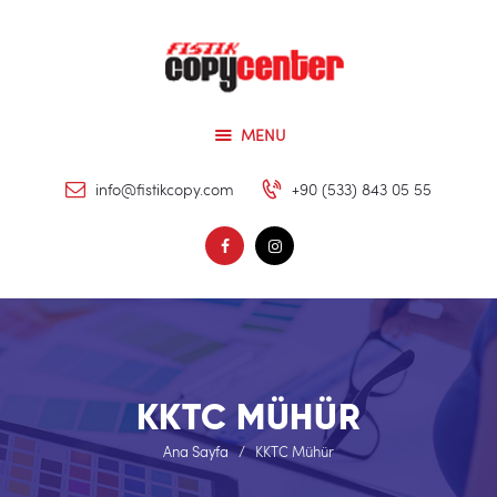
Ana Sayfa
Hizmetlerimiz
Hakkımızda
MENU
Referanslarımız
İletişim
info@fistikcopy.com
+90 (533) 843 05 55
KKTC MÜHÜR
Ana Sayfa
KKTC Mühür