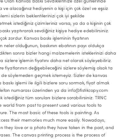
ediye Olan Kanvas Baskı Sevdiklerinize özel günlerinde
ve alacağınız hediyenin o kişi için çok özel ve eşsiz
mi sizlerin beklentilerinizi çok iyi şekilde
etmek istediğiniz çizimleriniz varsa, ya da o kişinin çok
askı yaptırarak sevdiğiniz kişiye hediye edebilirsiniz.
çok zordur. Kanvas baskı işleminin fiyatının
n neler olduğunun, baskının ebatının payı oldukça
yledikten sonra bizler hangi malzemelerin isteklerinizi daha
a sizlere işlemin fiyatını daha net olarak söyleyebiliriz.
fiyatlarının değişebileceğini sizlere söylemiş olsak ta
ini de söylemeden geçmek istemeyiz. Sizler de kanvas
askı işlemi ile ilgili bizlere soru sormak, fiyat almak
 telefon numarası üzerinden ya da
info@fistikcopy.com
 istediğiniz tüm soruları bizlere sorabilirsiniz. TRNC
 world from past to present used various tools to
e. The most basic of these tools is painting. As
cess their memories much more easily. Nowadays,
on they love or a photo they have taken in the past, and
ases. The canvas printing process is the process of