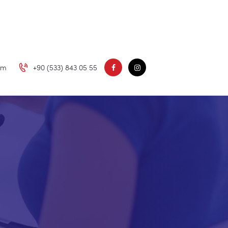
om
+90 (533) 843 05 55