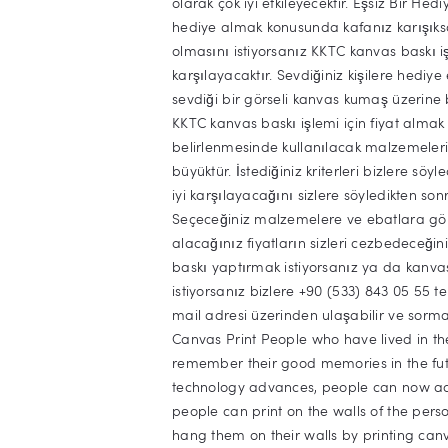
olarak çok iyi etkileyecektir. Eşsiz Bir H
hediye almak konusunda kafanız karışıksa 
olmasını istiyorsanız KKTC kanvas baskı işle
karşılayacaktır. Sevdiğiniz kişilere hediye 
sevdiği bir görseli kanvas kumaş üzerine b
KKTC kanvas baskı işlemi için fiyat almak 
belirlenmesinde kullanılacak malzemeleri
büyüktür. İstediğiniz kriterleri bizlere sö
iyi karşılayacağını sizlere söyledikten sonr
Seçeceğiniz malzemelere ve ebatlara göre 
alacağınız fiyatların sizleri cezbedeceğ
baskı yaptırmak istiyorsanız ya da kanvas b
istiyorsanız bizlere +90 (533) 843 05 55
mail adresi üzerinden ulaşabilir ve sormak
Canvas Print People who have lived in the
remember their good memories in the futur
technology advances, people can now ac
people can print on the walls of the pers
hang them on their walls by printing canv