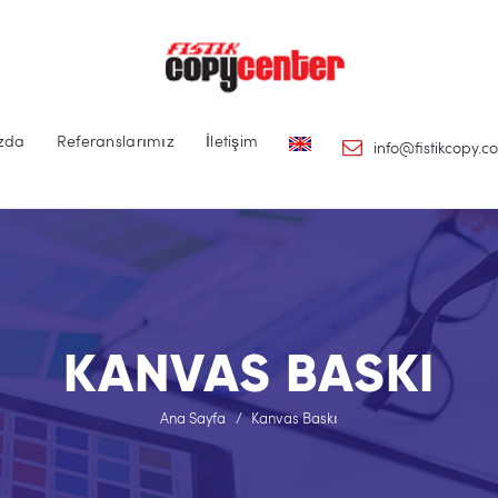
Ana Sayfa
Hizmetlerimiz
Hakkımızda
zda
Referanslarımız
İletişim
info@fistikcopy.c
Referanslarımız
İletişim
KANVAS BASKI
Ana Sayfa
Kanvas Baskı