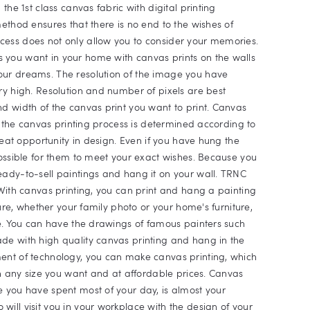
the 1st class canvas fabric with digital printing
method ensures that there is no end to the wishes of
cess does not only allow you to consider your memories.
 you want in your home with canvas prints on the walls
our dreams. The resolution of the image you have
ry high. Resolution and number of pixels are best
d width of the canvas print you want to print. Canvas
in the canvas printing process is determined according to
great opportunity in design. Even if you have hung the
possible for them to meet your exact wishes. Because you
eady-to-sell paintings and hang it on your wall. TRNC
 With canvas printing, you can print and hang a painting
sure, whether your family photo or your home's furniture,
me. You can have the drawings of famous painters such
de with high quality canvas printing and hang in the
ent of technology, you can make canvas printing, which
 in any size you want and at affordable prices. Canvas
e you have spent most of your day, is almost your
ill visit you in your workplace with the design of your