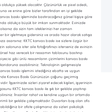
oldukça yüksek olacaktır. Çözünürlük ve pixel adedi,
una ve enine göre bizler tarafından en iyi şekilde
nvas baskı işleminde bastıracağınız görsel kişiye göre
rımda oldukça büyük bir imkan sunmaktadır. Evinizde
olsanız da sizin tam isteklerinizi her zaman
er bir işletmeye gidersiniz ve orada hazır olarak satışa
ıza asarsınız. KKTC kanvas baskı ise sizlere özgür bir
n salonuna ister aile fotoğrafınızı isterseniz de evinizin
örsel haz verecek bir ressamın tablosunu bastırıp
iyecisi gibi ünlü ressamların çizimlerini kanvas baskı
 koridoruna asabilirsiniz. Teknolojinin gelişmesiyle
nvas baskı işlemini istediğiniz ebatta ve uygun
erlerinde Kanvas Baskı Gününüzün çoğunu geçirmiş
idir. İşyerinizde sizleri ziyaret edecek kişileri, işyerinizin
logosunu KKTC kanvas baskı ile şık bir şekilde yaptırıp
bilirsiniz. İnsanlar rahat ve kendine uygun bir ortamda
imli bir şekilde çalışmaktadır. Duvarları boş olan ofis
bildiğiniz bir ofiste çalışmanız da sizleri psikolojik