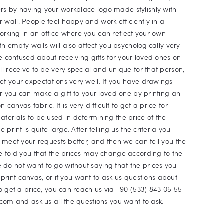
rs by having your workplace logo made stylishly with
wall. People feel happy and work efficiently in a
rking in an office where you can reflect your own
ith empty walls will also affect you psychologically very
re confused about receiving gifts for your loved ones on
ll receive to be very special and unique for that person,
et your expectations very well. If you have drawings
or you can make a gift to your loved one by printing an
anvas fabric. It is very difficult to get a price for
terials to be used in determining the price of the
print is quite large. After telling us the criteria you
l meet your requests better, and then we can tell you the
ve told you that the prices may change according to the
do not want to go without saying that the prices you
to print canvas, or if you want to ask us questions about
to get a price, you can reach us via +90 (533) 843 05 55
y.com
and ask us all the questions you want to ask.