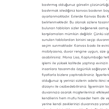
bastırmış olduğunuz görselin çözünürlüğü 
bastırmak istediğiniz kanvas baskının boy
ayarlanmaktadır. Evlerde Kanvas Baskı Ka
belirlenmektedir. Bu olanak sizlere tasa
bulunan tabloları sizler beğenerek asmış 
karşılamaları mümkün değildir. Çünkü sizl
sunulan tablolardan birisini seçip duvarın
seçim sunmaktadır. Kanvas baskı ile evinizi
mobilyasına, duvar rengine uygun, size g
asabilirsiniz. Mona Lisa, Kaplumbağa terb
işlemi ile yüksek kalitede yaptırıp evinizin
insanlara tasarımda özgünlük sağlayan ka
fiyatlarla bizlere yaptırabilirsiniz. İşy
olduğunuz iş yerinizi sizlerin adeta ikinci ev
dizaynı ile cezbedebilirsiniz. İşyerinizin 
duvarınıza asarak müşterilerinizi etkileye
kendilerini hem mutlu hisseder hem de ver
yerine kendi zevklerinizi duvarınıza yansıta