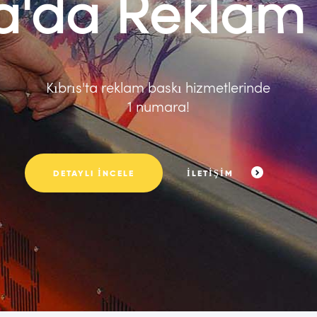
a'da Reklam 
Kıbrıs'ta reklam baskı hizmetlerinde
1 numara!
DETAYLI İNCELE
İLETİŞİM