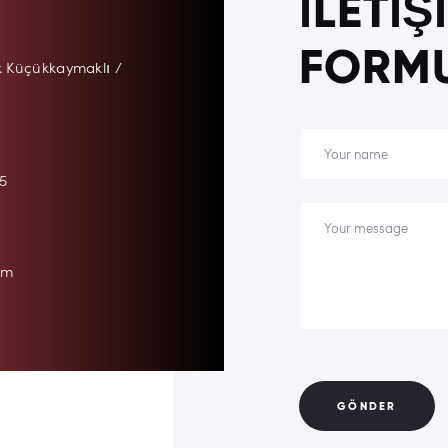
İLETİŞ
FORM
k Küçükkaymaklı /
5
om
GÖNDER