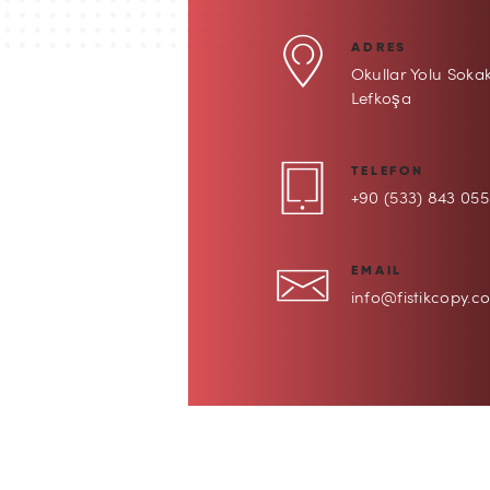
ADRES
Okullar Yolu Soka
Lefkoşa
TELEFON
+90 (533) 843 055
EMAIL
info@fistikcopy.c